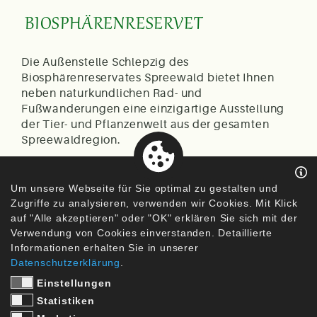
BIOSPHÄRENRESERVET
Die Außenstelle Schlepzig des
Biosphärenreservates Spreewald bietet Ihnen
neben naturkundlichen Rad- und
Fußwanderungen eine einzigartige Ausstellung
der Tier- und Pflanzenwelt aus der gesamten
Spreewaldregion.
Als neues Highlight wurde vor Kurzem ein
multimedialer Raum in der alten Wassermühle
Um unsere Webseite für Sie optimal zu gestalten und
eröffnet. Dort erfährt der interresierte Besucher so
Zugriffe zu analysieren, verwenden wir Cookies. Mit Klick
manches Geheimnis über den Spreewald und
auf "Alle akzeptieren" oder "OK" erklären Sie sich mit der
Verwendung von Cookies einverstanden. Detaillierte
seine legendäre Saagenwelt.
Informationen erhalten Sie in unserer
... VORBEIKOMMEN UND WOHLFÜHLEN
Datenschutzerklärung
.
Einstellungen
Statistiken
Kontakt
Datenschutz
Impressum